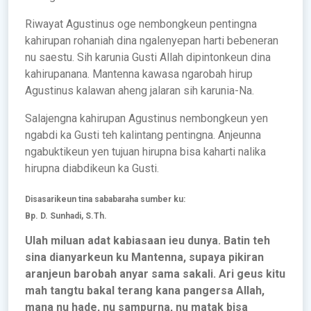
Riwayat Agustinus oge nembongkeun pentingna
kahirupan rohaniah dina ngalenyepan harti bebeneran
nu saestu. Sih karunia Gusti Allah dipintonkeun dina
kahirupanana. Mantenna kawasa ngarobah hirup
Agustinus kalawan aheng jalaran sih karunia-Na.
Salajengna kahirupan Agustinus nembongkeun yen
ngabdi ka Gusti teh kalintang pentingna. Anjeunna
ngabuktikeun yen tujuan hirupna bisa kaharti nalika
hirupna diabdikeun ka Gusti.
Disasarikeun tina sababaraha sumber ku:
Bp. D. Sunhadi, S.Th.
Ulah miluan adat kabiasaan ieu dunya. Batin teh
sina dianyarkeun ku Mantenna, supaya pikiran
aranjeun barobah anyar sama sakali. Ari geus kitu
mah tangtu bakal terang kana pangersa Allah,
mana nu hade, nu sampurna, nu matak bisa