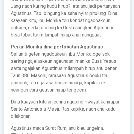
Jang naon kuring kudu hirup?’ eta anu jadi pertanyaan
Agustinus. Tapi bingung ka saha nyiar pitulung. Dina
kaayaan kitu, ibu Monika teu kendat ngadoakeun
putrana, neda pitulung ka Gusti sangkan Agustinus
bisa tobat tur milampah hirup anu mangpaat.
Peran Monika dina pertobatan Agustinus
Salian ti geten ngadoakeun, ibu Monika oge sok
sering ngajelaskeun ngeunaan iman ka Gusti Yesus
sarta ngajakan Agustinus milampah hirup anu bener.
Taun 386 Masehi, rarasaan Agustinus beuki teu
paruguh, teu ngarasa bagja-jamuga, kapikir rek
neangan cara geusan hirup tengtrem.
Dina kaayaan kitu anjeunna nguping riwayat kahirupan
Santo Antonius ti Mesir. Ras kapikir, naon anu kudu
dilakonan.
Agustinus maca Surat Rum, anu kieu ungelna,