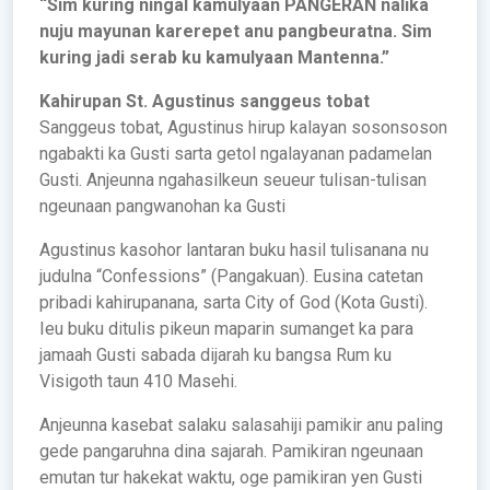
“Sim kuring ningal kamulyaan
PANGERAN nalika
nuju mayunan
karerepet anu pangbeuratna. Sim
kuring jadi serab ku kamulyaan
Mantenna.”
Kahirupan St. Agustinus sanggeus tobat
Sanggeus tobat, Agustinus hirup kalayan sosonsoson
ngabakti ka Gusti sarta getol ngalayanan padamelan
Gusti. Anjeunna ngahasilkeun seueur tulisan-tulisan
ngeunaan pangwanohan ka Gusti
Agustinus kasohor lantaran buku hasil tulisanana nu
judulna “Confessions” (Pangakuan). Eusina catetan
pribadi kahirupanana, sarta City of God (Kota Gusti).
Ieu buku ditulis pikeun maparin sumanget ka para
jamaah Gusti sabada dijarah ku bangsa Rum ku
Visigoth taun 410 Masehi.
Anjeunna kasebat salaku salasahiji pamikir anu paling
gede pangaruhna dina sajarah. Pamikiran ngeunaan
emutan tur hakekat waktu, oge pamikiran yen Gusti