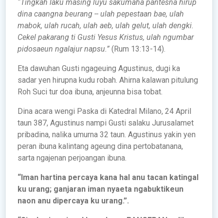
“Tingkah laku masing luyu sakumaha pantesna hirup
dina caangna beurang -- ulah pepestaan bae, ulah
mabok, ulah rucah, ulah aeb, ulah gelut, ulah dengki.
Cekel pakarang ti Gusti Yesus Kristus, ulah ngumbar
pidosaeun ngalajur napsu.”
(Rum 13:13-14).
Eta dawuhan Gusti ngageuing Agustinus, dugi ka
sadar yen hirupna kudu robah. Ahirna kalawan pitulung
Roh Suci tur doa ibuna, anjeunna bisa tobat.
Dina acara wengi Paska di Katedral Milano, 24 April
taun 387, Agustinus nampi Gusti salaku Jurusalamet
pribadina, nalika umurna 32 taun. Agustinus yakin yen
peran ibuna kalintang ageung dina pertobatanana,
sarta ngajenan perjoangan ibuna.
“Iman hartina percaya kana hal anu
tacan katingal
ku urang; ganjaran
iman nyaeta ngabuktikeun
naon anu
dipercaya ku urang.”.