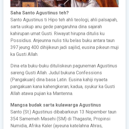
Saha Santo Agustinus teh?
Santo Agustinus ti Hipo teh ahli teologi, ahli palsapah,
sarta uskup anu gede pangaruhna dina sajarah
kahirupan umat Gusti. Riwayat hirupna ditulis ku
Possidius. Anjeunna nulis tilu belas buku antara taun
397 jeung 400 dihijikeun jadi sajilid, eusina pikeun muji
ka Gusti Allah.
Dina eta buku-buku dituliskeun paguneman Agustinus
sareng Gusti Allah. Judul bukuna Confessions
(Pangakuan) dina basa Latin. Eusina kahiji nyaeta
pangakuan kana kahengkeran; kadua, syukur ka Gusti
Allah atawa pujian ka Mantenna.
Mangsa budak sarta kulawarga Agustinus
Santo (St.) Agustinus dibabarkeun 13 Nopember taun
354 Samemeh Masehi (SM) di Thagaste, Propinsi
Numidia, Afrika Kaler (ayeuna katelahna Ahras,