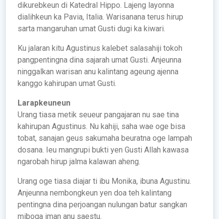
dikurebkeun di Katedral Hippo. Lajeng layonna
dialihkeun ka Pavia, Italia. Warisanana terus hirup
sarta mangaruhan umat Gusti dugi ka kiwari.
Ku jalaran kitu Agustinus kalebet salasahiji tokoh
pangpentingna dina sajarah umat Gusti. Anjeunna
ninggalkan warisan anu kalintang ageung ajenna
kanggo kahirupan umat Gusti.
Larapkeuneun
Urang tiasa metik seueur pangajaran nu sae tina
kahirupan Agustinus. Nu kahiji, saha wae oge bisa
tobat, sanajan geus sakumaha beuratna oge lampah
dosana. Ieu mangrupi bukti yen Gusti Allah kawasa
ngarobah hirup jalma kalawan aheng.
Urang oge tiasa diajar ti ibu Monika, ibuna Agustinu.
Anjeunna nembongkeun yen doa teh kalintang
pentingna dina perjoangan nulungan batur sangkan
miboga iman anu saestu.