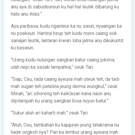
anu aya di sabudeureun ku hal-hal leutik dibarung ku
hate anu ihlas.”
Aya paribasa, kudu nganteur ka nu sieun, nyaangan ka
nu poekeun. Hartina hirup teh kudu mere caang sok
sanajan leutik, lantaran kiwari loba jalma anu dikukuntit
ku kasieun.
“Urang kudu nulungan sangkan batur caang pikirna,
ulah nepi ka sasab lampahna,” ceuk Tari.
“Siap, Ceu, rada caang ayeuna mah uteuk teh, da tadi
mah sugan teh patalina jeung derma wungkul,” ceuk
Minah, “ari sihoreng teh kaiklasan kana naon anu
dipilampah ku urang sangkan bisa nuyun batur.”
“Sukur atuh ari kaharti mah,” ceuk Tari.
“Atuh, Ceu, tambahan ku kajujuran jeung tatakrama nu
hade ongkoh nya? Pan ka lembur urang ayeuna mah