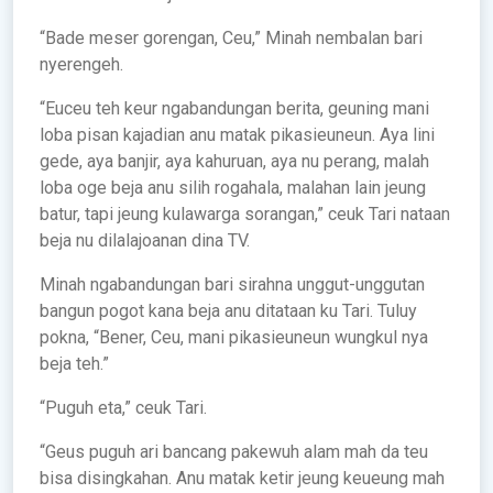
“Bade meser gorengan, Ceu,” Minah nembalan bari
nyerengeh.
“Euceu teh keur ngabandungan berita, geuning mani
loba pisan kajadian anu matak pikasieuneun. Aya lini
gede, aya banjir, aya kahuruan, aya nu perang, malah
loba oge beja anu silih rogahala, malahan lain jeung
batur, tapi jeung kulawarga sorangan,” ceuk Tari nataan
beja nu dilalajoanan dina TV.
Minah ngabandungan bari sirahna unggut-unggutan
bangun pogot kana beja anu ditataan ku Tari. Tuluy
pokna, “Bener, Ceu, mani pikasieuneun wungkul nya
beja teh.”
“Puguh eta,” ceuk Tari.
“Geus puguh ari bancang pakewuh alam mah da teu
bisa disingkahan. Anu matak ketir jeung keueung mah