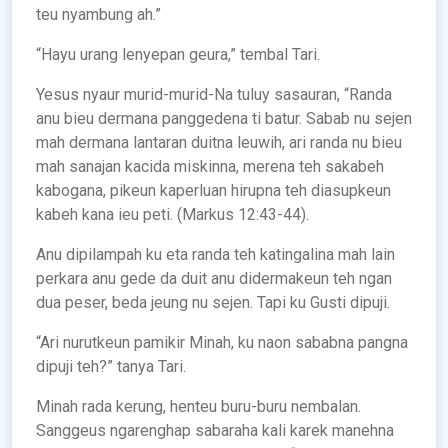
teu nyambung ah.”
“Hayu urang lenyepan geura,” tembal Tari.
Yesus nyaur murid-murid-Na tuluy sasauran, “Randa
anu bieu dermana panggedena ti batur. Sabab nu sejen
mah dermana lantaran duitna leuwih, ari randa nu bieu
mah sanajan kacida miskinna, merena teh sakabeh
kabogana, pikeun kaperluan hirupna teh diasupkeun
kabeh kana ieu peti. (Markus 12:43-44).
Anu dipilampah ku eta randa teh katingalina mah lain
perkara anu gede da duit anu didermakeun teh ngan
dua peser, beda jeung nu sejen. Tapi ku Gusti dipuji.
“Ari nurutkeun pamikir Minah, ku naon sababna pangna
dipuji teh?” tanya Tari.
Minah rada kerung, henteu buru-buru nembalan.
Sanggeus ngarenghap sabaraha kali karek manehna