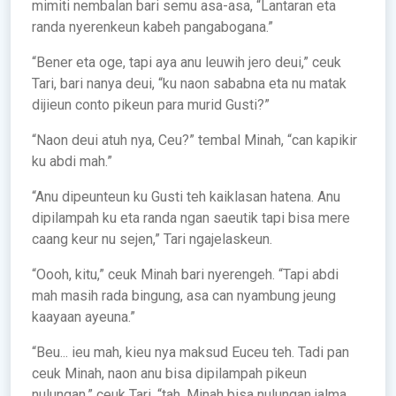
mimiti nembalan bari semu asa-asa, “Lantaran eta
randa nyerenkeun kabeh pangabogana.”
“Bener eta oge, tapi aya anu leuwih jero deui,” ceuk
Tari, bari nanya deui, “ku naon sababna eta nu matak
dijieun conto pikeun para murid Gusti?”
“Naon deui atuh nya, Ceu?” tembal Minah, “can kapikir
ku abdi mah.”
“Anu dipeunteun ku Gusti teh kaiklasan hatena. Anu
dipilampah ku eta randa ngan saeutik tapi bisa mere
caang keur nu sejen,” Tari ngajelaskeun.
“Oooh, kitu,” ceuk Minah bari nyerengeh. “Tapi abdi
mah masih rada bingung, asa can nyambung jeung
kaayaan ayeuna.”
“Beu... ieu mah, kieu nya maksud Euceu teh. Tadi pan
ceuk Minah, naon anu bisa dipilampah pikeun
nulungan,” ceuk Tari, “tah, Minah bisa nulungan jalma