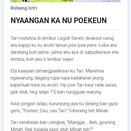
Rohang Istri
NYAANGAN KA NU POEKEUN
Tari matuhna di lembur Legok Sereh, deukeut curug
anu kajojo ku nu arulin lamun poe-poe pere. Loba anu
daratang boh jalma- jalma anu aya di sabudeureun eta
lembur, boh anu ti lembur sejen.
Eta kaayaan dimangpaatkeun ku Tari. Manehna
ngawarung, dagang rupa-rupa kadaharan jeung
kaperluan keur nu arulin. Hiji poe Tari keur rada salse,
gek diuk, heg lalajo TV, bari nungguan warung.
Keur jongjon lalajo, kurunyung aya nu datang bari gura-
gero, “Punten, Ceu, ceu Tari.” Sihoreng teh Minah.
Tari nembalan bari cengkat, “Mangga.... Aeh, geuning
Minah. Rek balanja naon atuh Minah teh?”