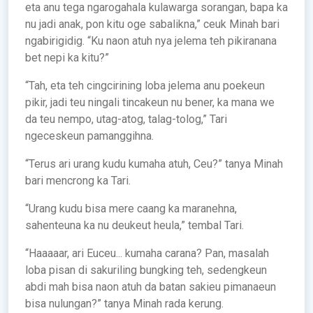
eta anu tega ngarogahala kulawarga sorangan, bapa ka
nu jadi anak, pon kitu oge sabalikna,” ceuk Minah bari
ngabirigidig. “Ku naon atuh nya jelema teh pikiranana
bet nepi ka kitu?”
“Tah, eta teh cingcirining loba jelema anu poekeun
pikir, jadi teu ningali tincakeun nu bener, ka mana we
da teu nempo, utag-atog, talag-tolog,” Tari
ngeceskeun pamanggihna.
“Terus ari urang kudu kumaha atuh, Ceu?” tanya Minah
bari mencrong ka Tari.
“Urang kudu bisa mere caang ka maranehna,
sahenteuna ka nu deukeut heula,” tembal Tari.
“Haaaaar, ari Euceu... kumaha carana? Pan, masalah
loba pisan di sakuriling bungking teh, sedengkeun
abdi mah bisa naon atuh da batan sakieu pimanaeun
bisa nulungan?” tanya Minah rada kerung.