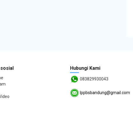
sosial
Hubungi Kami
be
083829930043
ram
lppbsbandung@gmail.com
Video