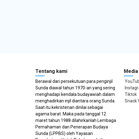
Tentang kami
Media 
Berawal dari persekutuan para penginjil
YouTu
Sunda diawal tahun 1970-an yang sering
Instag
menghadapi kendala budayawiah dalam
Tiktok
menghadirkan injil diantara orang Sunda.
Snack 
Saat itu kekristenan dinilai sebagai
agama barat. Maka pada tanggal 12
maret tahun 1988 dilahirkanlah Lembaga
Pemahaman dan Penerapan Budaya
Sunda (LPPBS) oleh Yayasan