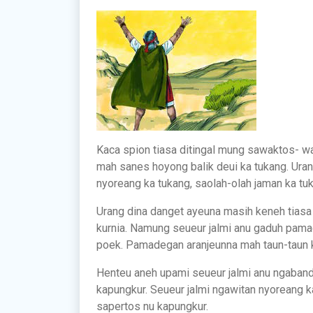
Kaca spion tiasa ditingal mung sawaktos- wa
mah sanes hoyong balik deui ka tukang. Ura
nyoreang ka tukang, saolah-olah jaman ka tu
Urang dina danget ayeuna masih keneh tias
kurnia. Namung seueur jalmi anu gaduh pama
poek. Pamadegan aranjeunna mah taun-taun k
Henteu aneh upami seueur jalmi anu ngaban
kapungkur. Seueur jalmi ngawitan nyoreang 
sapertos nu kapungkur.