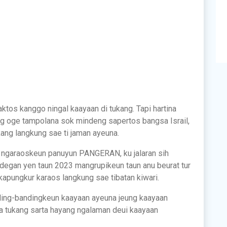
ktos kanggo ningal kaayaan di tukang. Tapi hartina
ng oge tampolana sok mindeng sapertos bangsa Israil,
kang langkung sae ti jaman ayeuna.
a ngaraoskeun panuyun PANGERAN, ku jalaran sih
degan yen taun 2023 mangrupikeun taun anu beurat tur
apungkur karaos langkung sae tibatan kiwari.
ding-bandingkeun kaayaan ayeuna jeung kaayaan
ka tukang sarta hayang ngalaman deui kaayaan