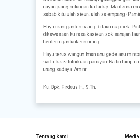
nuyun jeung nulungan ka hidep. Mantenna mo
sabab kitu ulah sieun, ulah salempang (Pami
Hayu urang janten caang di taun nu poek. Pin
dikawasaan ku rasa kasieun sok sanajan tau
henteu ngantunkeun urang.
Hayu terus wangun iman anu gede anu minto
sarta teras tuturkeun panuyun-Na ku hirup n
urang sadaya. Aminn
Ku: Bpk. Firdaus H., S.Th.
Tentang kami
Media 