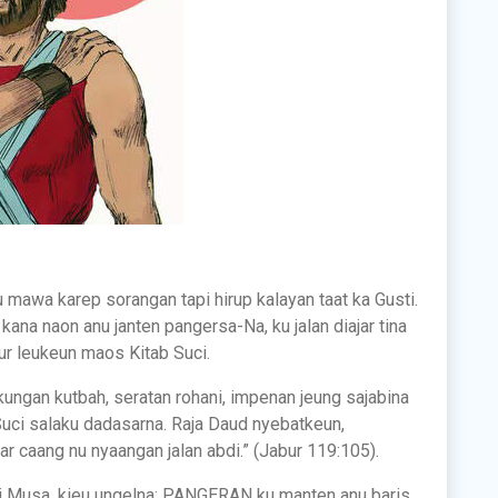
mawa karep sorangan tapi hirup kalayan taat ka Gusti.
ana naon anu janten pangersa-Na, ku jalan diajar tina
ur leukeun maos Kitab Suci.
ungan kutbah, seratan rohani, impenan jeung sajabina
Suci salaku dadasarna. Raja Daud nyebatkeun,
ar caang nu nyaangan jalan abdi.” (Jabur 119:105).
i Musa, kieu ungelna: PANGERAN ku manten anu baris