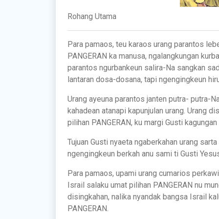
Rohang Utama
Para pamaos, teu karaos urang parantos leb
PANGERAN ka manusa, ngalangkungan kurban G
parantos ngurbankeun salira-Na sangkan sad
lantaran dosa-dosana, tapi ngengingkeun hir
Urang ayeuna parantos janten putra- putra-
kahadean atanapi kapunjulan urang. Urang dis
pilihan PANGERAN, ku margi Gusti kagungan t
Tujuan Gusti nyaeta ngaberkahan urang sarta 
ngengingkeun berkah anu sami ti Gusti Yesu
Para pamaos, upami urang cumarios perkawis
Israil salaku umat pilihan PANGERAN nu mu
disingkahan, nalika nyandak bangsa Israil ka
PANGERAN.