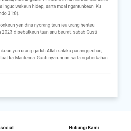
al nguciwakeun hidep, sarta moal ngantunkeun. Ku
ndo 31:8).
tonkeun yen dina nyorang taun ieu urang henteu
n 2023 disebatkeun taun anu beurat, sabab Gusti
nkeun yen urang gaduh Allah salaku pananggeuhan,
u taat ka Mantenna. Gusti nyarengan sarta ngaberkahan
sosial
Hubungi Kami