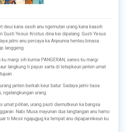
et deui kana sasih anu ngemutan urang kana kaasih
usti Yesus Kristus dina kai dipalang. Gusti Yesus
aya jalmi anu percaya ka Anjeunna henteu binasa
up langgeng.
Na ku margi sih kurnia PANGERAN, sanes ku margi
aur langkung ti payun sarta di tetepkeun janten umat
ujuan.
urang janten berkah keur batur. Sadaya jalmi tiasa
s, ngalangkungan urang.
 umat pilihan, urang pasti diemutkeun ka bangsa
nggaran. Nabi Musa mayunan dua tangtangan anu hamo
luar ti Mesir ngajugjug ka tempat anu dipaparinkeun ku