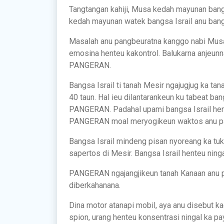
Tangtangan kahiji, Musa kedah mayunan ban
kedah mayunan watek bangsa Israil anu ba
Masalah anu pangbeuratna kanggo nabi Musa 
emosina henteu kakontrol. Balukarna anjeunna
PANGERAN.
Bangsa Israil ti tanah Mesir ngajugjug ka 
40 taun. Hal ieu dilantarankeun ku tabeat ba
PANGERAN. Padahal upami bangsa Israil hen
PANGERAN moal meryogikeun waktos anu pa
Bangsa Israil mindeng pisan nyoreang ka tu
sapertos di Mesir. Bangsa Israil henteu ning
PANGERAN ngajangjikeun tanah Kanaan anu pi
diberkahanana.
Dina motor atanapi mobil, aya anu disebut k
spion, urang henteu konsentrasi ningal ka pay