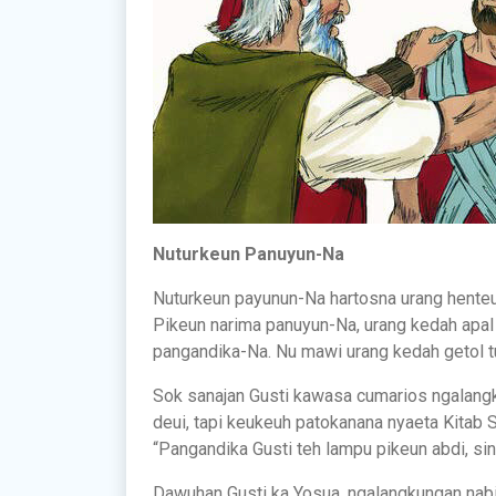
Nuturkeun Panuyun-Na
Nuturkeun payunun-Na hartosna urang henteu 
Pikeun narima panuyun-Na, urang kedah apal k
pangandika-Na. Nu mawi urang kedah getol t
Sok sanajan Gusti kawasa cumarios ngalangk
deui, tapi keukeuh patokanana nyaeta Kitab 
“Pangandika Gusti teh lampu pikeun abdi, sin
Dawuhan Gusti ka Yosua, ngalangkungan nab