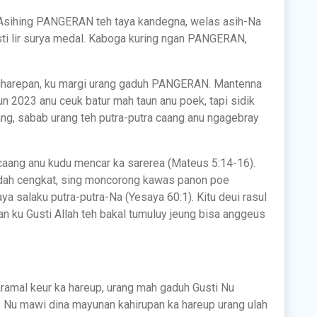
: Asihing PANGERAN teh taya kandegna, welas asih-Na
pasti lir surya medal. Kaboga kuring ngan PANGERAN,
gharepan, ku margi urang gaduh PANGERAN. Mantenna
un 2023 anu ceuk batur mah taun anu poek, tapi sidik
ng, sabab urang teh putra-putra caang anu ngagebray
caang anu kudu mencar ka sarerea (Mateus 5:14-16).
dah cengkat, sing moncorong kawas panon poe
a salaku putra-putra-Na (Yesaya 60:1). Kitu deui rasul
 ku Gusti Allah teh bakal tumuluy jeung bisa anggeus
amal keur ka hareup, urang mah gaduh Gusti Nu
 Nu mawi dina mayunan kahirupan ka hareup urang ulah