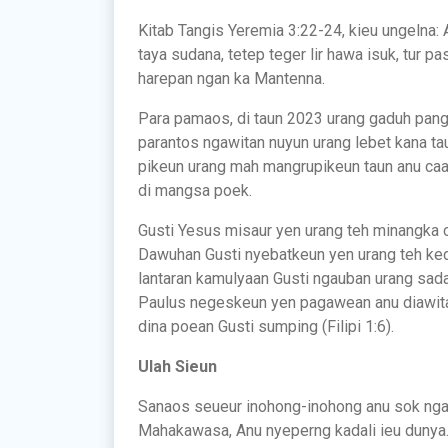
Kitab Tangis Yeremia 3:22-24, kieu ungelna
taya sudana, tetep teger lir hawa isuk, tur 
harepan ngan ka Mantenna.
Para pamaos, di taun 2023 urang gaduh pan
parantos ngawitan nuyun urang lebet kana ta
pikeun urang mah mangrupikeun taun anu caa
di mangsa poek.
Gusti Yesus misaur yen urang teh minangka 
Dawuhan Gusti nyebatkeun yen urang teh ke
lantaran kamulyaan Gusti ngauban urang saday
Paulus negeskeun yen pagawean anu diawitan
dina poean Gusti sumping (Filipi 1:6).
Ulah Sieun
Sanaos seueur inohong-inohong anu sok ngar
Mahakawasa, Anu nyeperng kadali ieu dunya.