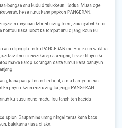
gsa-bangsa anu kudu ditalukkeun. Kadua, Musa oge
ngkawarah, hese nurut kana papkon PANGERAN.
nyaeta mayunan tabeat urang Israil, anu nyababkeun
 henteu tiasa lebet ka tempat anu dijangjikeun ku
tanah anu dijangjikeun ku PANGERAN meryogikeun waktos
ngsa Israil anu mawa karep sorangan, hese dituyun ku
teu mawa karep sorangan sarta tumut kana panuyun
njang.
kang, kana pangalaman heubeul, sarta haroyongeun
al ka payun, kana rarancang tur jangji PANGERAN.
nuh ku susu jeung madu. Ieu tanah teh kacida
aca spion. Saupamina urang ningal terus kana kaca
un, balukarna tiasa cilaka.