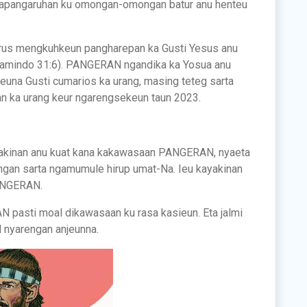
 kapangaruhan ku omongan-omongan batur anu henteu
terus mengkuhkeun pangharepan ka Gusti Yesus anu
(Pamindo 31:6). PANGERAN ngandika ka Yosua anu
ayeuna Gusti cumarios ka urang, masing teteg sarta
n ka urang keur ngarengsekeun taun 2023.
ayakinan anu kuat kana kakawasaan PANGERAN, nyaeta
gan sarta ngamumule hirup umat-Na. Ieu kayakinan
PANGERAN.
N pasti moal dikawasaan ku rasa kasieun. Eta jalmi
nyarengan anjeunna.