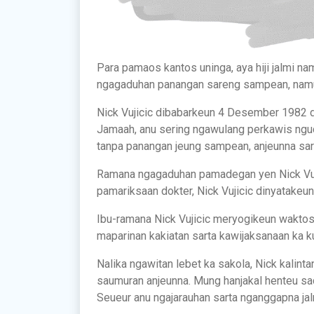
Para pamaos kantos uninga, aya hiji jalmi na
ngagaduhan panangan sareng sampean, nam
Nick Vujicic dibabarkeun 4 Desember 1982 d
Jamaah, anu sering ngawulang perkawis nguca
tanpa panangan jeung sampean, anjeunna sa
Ramana ngagaduhan pamadegan yen Nick Vuj
pamariksaan dokter, Nick Vujicic dinyatakeun
Ibu-ramana Nick Vujicic meryogikeun waktos
maparinan kakiatan sarta kawijaksanaan ka k
Nalika ngawitan lebet ka sakola, Nick kalin
saumuran anjeunna. Mung hanjakal henteu sa
Seueur anu ngajarauhan sarta nganggapna jal