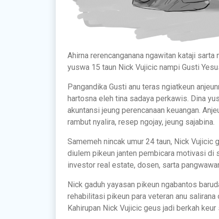
Ahirna rerencanganana ngawitan kataji sarta n
yuswa 15 taun Nick Vujicic nampi Gusti Yesus
Pangandika Gusti anu teras ngiatkeun anjeun
hartosna eleh tina sadaya perkawis. Dina yusw
akuntansi jeung perencanaan keuangan. Anje
rambut nyalira, resep ngojay, jeung sajabina.
Samemeh nincak umur 24 taun, Nick Vujicic 
diulem pikeun janten pembicara motivasi di s
investor real estate, dosen, sarta pangwawa
Nick gaduh yayasan pikeun ngabantos baruda
rehabilitasi pikeun para veteran anu saliran
Kahirupan Nick Vujicic geus jadi berkah keur 