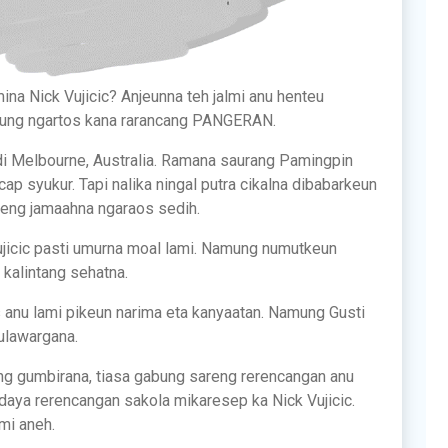
mina Nick Vujicic? Anjeunna teh jalmi anu henteu
ung ngartos kana rarancang PANGERAN.
i Melbourne, Australia. Ramana saurang Pamingpin
p syukur. Tapi nalika ningal putra cikalna dibabarkeun
reng jamaahna ngaraos sedih.
icic pasti umurna moal lami. Namung numutkeun
 kalintang sehatna.
 anu lami pikeun narima eta kanyaatan. Namung Gusti
ulawargana.
tang gumbirana, tiasa gabung sareng rerencangan anu
daya rerencangan sakola mikaresep ka Nick Vujicic.
mi aneh.