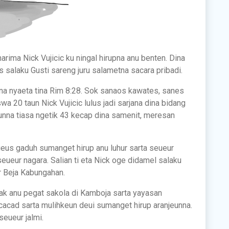
arima Nick Vujicic ku ningal hirupna anu benten. Dina
 salaku Gusti sareng juru salametna sacara pribadi.
na nyaeta tina Rim 8:28. Sok sanaos kawates, sanes
a 20 taun Nick Vujicic lulus jadi sarjana dina bidang
unna tiasa ngetik 43 kecap dina samenit, meresan
geus gaduh sumanget hirup anu luhur sarta seueur
eueur nagara. Salian ti eta Nick oge didamel salaku
r Beja Kabungahan.
k anu pegat sakola di Kamboja sarta yayasan
a cacad sarta mulihkeun deui sumanget hirup aranjeunna.
seueur jalmi.