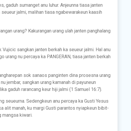
es, gaduh sumanget anu luhur. Anjeunna tiasa janten
 seueur jalmi, malihan tiasa ngabewarakeun kaasih
angan urang? Kakurangan urang ulah janten panghalang
Vujicic sangkan janten berkah ka seueur jalmi. Hal anu
go urang nu percaya ka PANGERAN, tiasa janten berkah
pangharepan sok sanaos panginten dina prosesna urang
 nu jembar, sangkan urang kamanah di payuneun
a gaduh rarancang keur hiji jalmi (1 Samuel 16:7).
ang seueurna. Sedengkeun anu percaya ka Gusti Yesus
 alit manah, ku margi Gusti parantos nyiapkeun bibit-
g mangsa kiwari.