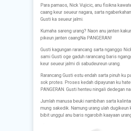
Para pamaos, Nick Vujicic, anu fisikna kawat
caang keur seueur nagara, sarta ngaberkahan
Gusti ka seueur jalmi.
Kumaha sareng urang? Naon anu janten kakur
pikeun janten caangNa PANGERAN!
Gusti kagungan rarancang sarta nganggo Nick 
sami Gusti oge gaduh rarancang baris ngang
keur seueur jalmi di sabudeureun urang.
Rarancang Gusti estu endah sarta pinuh ku 
sok protes. Proses kedah dipayunan ku hate
PANGERAN. Gusti henteu ningali dedegan nalik
Jumlah manusa beuki nambihan sarta kalint
mung sakedik. Namung urang ulah dugikeun ka
bibit unggul anu baris ngarobih kaayaan uran