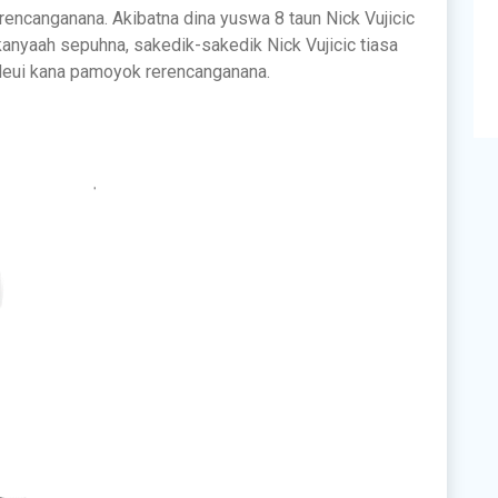
rerencanganana. Akibatna dina yuswa 8 taun Nick Vujicic
anyaah sepuhna, sakedik-sakedik Nick Vujicic tiasa
 deui kana pamoyok rerencanganana.