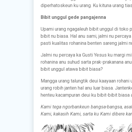
diperhatoskeun ku urang. Ku kituna urang tia
Bibit unggul gede pangajenna
Upami urang ngagaleuh bibit unggul di toko p
bibit nu biasa. Hal anu sami, jalmi nu percay
pasti kualitas rohanina benten sareng jalmi n
Jalmi nu percaya ka Gusti Yesus ku margi mil
rohanina anu suhud sarta prak-prakanana anu 
bibit unggul atawa bibit biasa?
Mangga urang talungtik deui kaayaan rohani u
urang robih janten hal anu luar biasa. Janten
henteu kacampuran deui ku bibit-bibit biasa 
Kami tega ngorbankeun bangsa-bangsa, asa
Kami, kakasih Kami, sarta ku Kami dibere ka