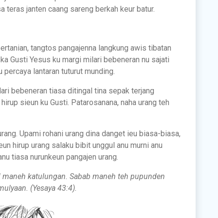
sa teras janten caang sareng berkah keur batur.
ertanian, tangtos pangajenna langkung awis tibatan
a ka Gusti Yesus ku margi milari bebeneran nu sajati
u percaya lantaran tuturut munding.
ari bebeneran tiasa ditingal tina sepak terjang
hirup sieun ku Gusti. Patarosanana, naha urang teh
rang. Upami rohani urang dina danget ieu biasa-biasa,
keun hirup urang salaku bibit unggul anu murni anu
anu tiasa nurunkeun pangajen urang.
l maneh katulungan. Sabab maneh teh pupunden
mulyaan. (Yesaya 43:4).